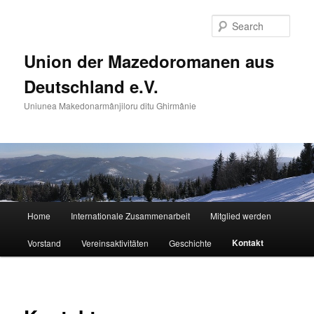
Skip
to
Sear
primary
content
Union der Mazedoromanen aus
Deutschland e.V.
Uniunea Makedonarmânjiloru ditu Ghirmânie
Main
Home
Internationale Zusammenarbeit
Mitglied werden
menu
Kontakt
Vorstand
Vereinsaktivitäten
Geschichte