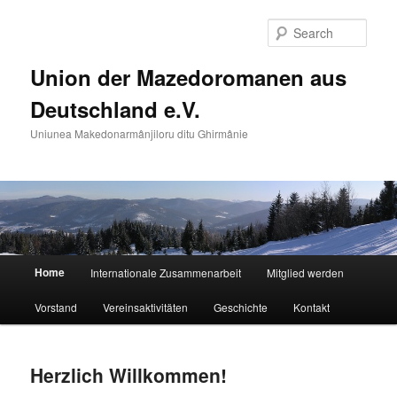
Skip
Skip
to
to
Sear
primary
secondary
content
content
Union der Mazedoromanen aus
Deutschland e.V.
Uniunea Makedonarmânjiloru ditu Ghirmânie
Main
Home
Internationale Zusammenarbeit
Mitglied werden
menu
Vorstand
Vereinsaktivitäten
Geschichte
Kontakt
Herzlich Willkommen!